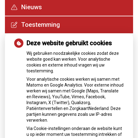
Nieuws
Toestemming
Deze website gebruikt cookies
Geneesmiddelen mee op reis
Wij gebruiken noodzakelijke cookies zodat deze
website goed kan werken. Voor analytische
Gebruikers van geneesmiddelen die onder de opiumwet
cookies en externe inhoud vragen wij uw
vallen kunnen deze niet zomaar meenemen naar het
toestemming.
buitenland. Hiervoor is een verklaring nodig.
Voor analytische cookies werken wij samen met
Matomo en Google Analytics. Voor externe inhoud
Wat zijn de opiumwetsmiddelen
werken wij samen met Google (Maps, Translate
en Reviews), YouTube, Vimeo, Facebook,
Instagram, X (Twitter), Qualizorg,
Welke verklaring is nodig
Patiëntenvertellen en ZorgkaartNederland. Deze
partijen kunnen gegevens zoals uw IP-adres
verwerken.
Waarom is een verklaring nodig
Via Cookie-instellingen onderaan de website kunt
u op ieder moment uw toestemming intrekken of