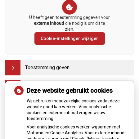
U heeft geen toestemming gegeven voor
externe inhoud
die nodig is om dit te
zien.
Cookie-instellingen wijzigen
Toestemming geven
Gegevens opvragen
Deze website gebruikt cookies
Wij gebruiken noodzakelijke cookies zodat deze
website goed kan werken. Voor analytische
Regionaal
cookies en externe inhoud vragen wij uw
toestemming.
Wilt u dat zorgverleners uw medische gegevens
Voor analytische cookies werken wij samen met
elektronisch kunnen delen? Dan kunt u hiervoor mondeling
Matomo en Google Analytics. Voor externe inhoud
toestemming geven als uw huisarts of apotheker daarom
werken wij samen met Google (Maps, Translate