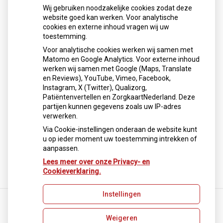
Nieuws
Wij gebruiken noodzakelijke cookies zodat deze
website goed kan werken. Voor analytische
cookies en externe inhoud vragen wij uw
Toestemming
toestemming.
Voor analytische cookies werken wij samen met
Matomo en Google Analytics. Voor externe inhoud
Patiëntenfolders
werken wij samen met Google (Maps, Translate
en Reviews), YouTube, Vimeo, Facebook,
Op deze pagina vond u een selectie aan folders ontwikkeld
Instagram, X (Twitter), Qualizorg,
door de KNMP (Koningklijke Nederlandse Maatschappij ter
Patiëntenvertellen en ZorgkaartNederland. Deze
bevordering der Pharmacie), die informatie verschaffen
partijen kunnen gegevens zoals uw IP-adres
over bepaalde aandoeningen en gebruik van
verwerken.
geneesmiddelen.
Via Cookie-instellingen onderaan de website kunt
u op ieder moment uw toestemming intrekken of
Deze content is vervangen voor
deze pagina
. Hier kunt u
aanpassen.
informatie zoeken en vinden over uw medische klachten
en informatie over (gebruik van) geneesmiddelen.
Lees meer over onze Privacy- en
Cookieverklaring.
Instellingen
Weigeren