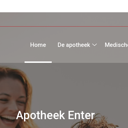
Home
De apotheek
Medische
De
apotheek
submenu
Apotheek Enter