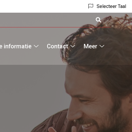
Selecteer Taal
 informatie
Contact
Meer
Hoofdm
Medische
Contact
Meer
informatie
submenu
submenu
submenu