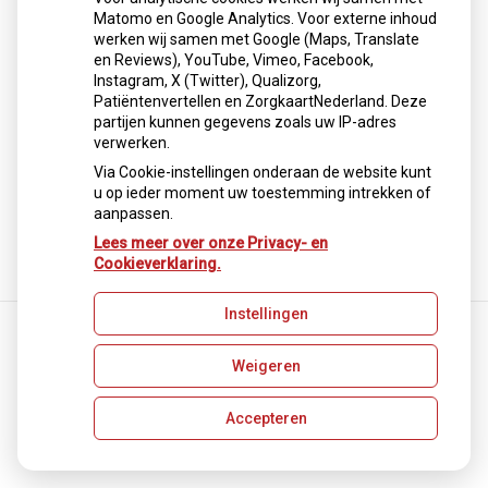
geadviseerd water eerst te koken voordat het wordt
Matomo en Google Analytics. Voor externe inhoud
gebruikt om te drinken of eten te bereiden.
werken wij samen met Google (Maps, Translate
en Reviews), YouTube, Vimeo, Facebook,
Instagram, X (Twitter), Qualizorg,
Lees het hele artikel op:
Nationale zorggids
Patiëntenvertellen en ZorgkaartNederland. Deze
Publicatiedatum:
06-01-2026
partijen kunnen gegevens zoals uw IP-adres
verwerken.
Via Cookie-instellingen onderaan de website kunt
u op ieder moment uw toestemming intrekken of
Terug naar overzicht
aanpassen.
Lees meer over onze Privacy- en
Cookieverklaring.
Instellingen
Weigeren
Uw Zorg Online
|
Beheer
Privacy verklaring
|
Cookie-instellingen
|
Voorwaarden
Accepteren