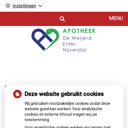
Instellingen
Hoofdmenu
MENU
Kookadvies drinkwater in provincie
Deze website gebruikt cookies
Utrecht vanwege besmetting
Wij gebruiken noodzakelijke cookies zodat deze
website goed kan werken. Voor analytische
Voor ongeveer 85.000 huishoudens in het oosten van de
cookies en externe inhoud vragen wij uw
provincie Utrecht geldt een kookadvies voor drinkwater.
toestemming.
Drinkwaterbedrijf Vitens heeft een besmetting met de
enterokokkenbacterie vastgesteld. Bewoners wordt
Voor analytische cookies werken wij samen met