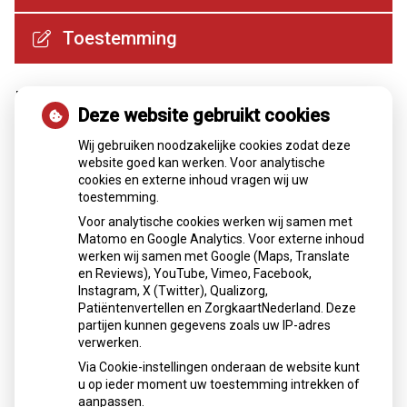
Toestemming
Medische encyclopedie
Deze website gebruikt cookies
Wij gebruiken noodzakelijke cookies zodat deze
website goed kan werken. Voor analytische
Alles over medicijnen
cookies en externe inhoud vragen wij uw
toestemming.
Betrouwbare informatie van de apotheker
Apotheek
.nl
Voor analytische cookies werken wij samen met
Matomo en Google Analytics. Voor externe inhoud
Alles over medicijnen.
werken wij samen met Google (Maps, Translate
Betrouwbare informatie van de
en Reviews), YouTube, Vimeo, Facebook,
apotheker.
Instagram, X (Twitter), Qualizorg,
Patiëntenvertellen en ZorgkaartNederland. Deze
Wat zoekt u?
partijen kunnen gegevens zoals uw IP-adres
Zoek
verwerken.
geneesmiddel
Via Cookie-instellingen onderaan de website kunt
Zoeken
u op ieder moment uw toestemming intrekken of
aanpassen.