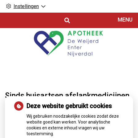
Instellingen
Hoofdmenu
MENU
Sinds huisartsen afslankmedicijnen
mogen voorschrijven, neemt gebruik
Deze website gebruikt cookies
toe
Wij gebruiken noodzakelijke cookies zodat deze
website goed kan werken. Voor analytische
Sinds huisartsen afslankmedicijnen mogen voorschrijven, is
cookies en externe inhoud vragen wij uw
het gebruik sterk toegenomen: circa 80.000 Nederlanders
toestemming.