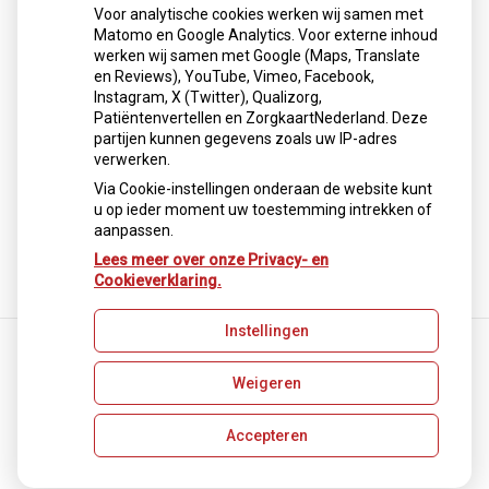
gebruiken nu middelen als Wegovy en Saxenda. Artsen
Voor analytische cookies werken wij samen met
benadrukken dat deze medicijnen geen snelle oplossing
Matomo en Google Analytics. Voor externe inhoud
zijn, maar alleen werken als ondersteuning bij blijvende
werken wij samen met Google (Maps, Translate
leefstijlverandering. Stoppen leidt vaak tot
en Reviews), YouTube, Vimeo, Facebook,
gewichtstoename.
Instagram, X (Twitter), Qualizorg,
Patiëntenvertellen en ZorgkaartNederland. Deze
Lees het hele artikel op:
Nationale zorggids
partijen kunnen gegevens zoals uw IP-adres
Publicatiedatum:
30-01-2026
verwerken.
Via Cookie-instellingen onderaan de website kunt
u op ieder moment uw toestemming intrekken of
aanpassen.
Terug naar overzicht
Lees meer over onze Privacy- en
Cookieverklaring.
Instellingen
Weigeren
Uw Zorg Online
|
Beheer
Privacy verklaring
|
Cookie-instellingen
|
Voorwaarden
Accepteren