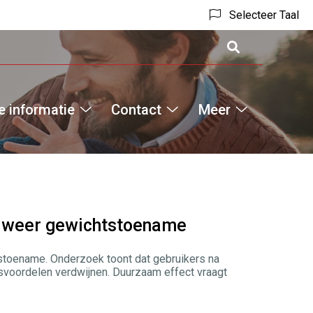
Selecteer Taal
 informatie
Contact
Meer
Hoofdm
Medische
Contact
Meer
informatie
submenu
submenu
submenu
n weer gewichtstoename
tstoename. Onderzoek toont dat gebruikers na
svoordelen verdwijnen. Duurzaam effect vraagt