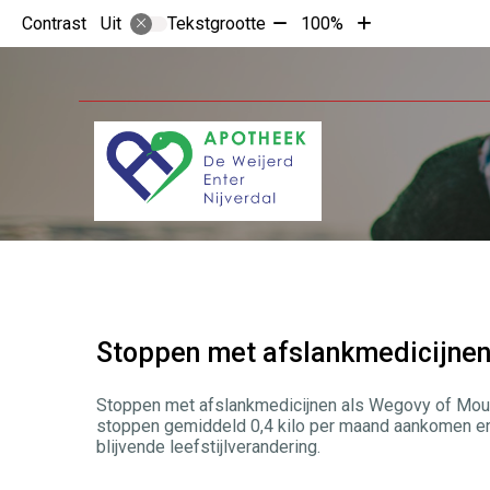
Tekst
Tekst
Contrast
Tekstgrootte
100%
Uit
verkleinen
vergroten
met
met
10%
10%
Stoppen met afslankmedicijnen
Stoppen met afslankmedicijnen als Wegovy of Mounja
stoppen gemiddeld 0,4 kilo per maand aankomen en
blijvende leefstijlverandering.